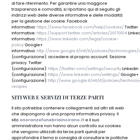
di fare riferimento. Per garantire una maggiore
trasparenza e comodità, si riportano qui di seguito gli
indirizzi web delle diverse informative e delle modalità
per la gestione dei cookie. Facebook
informativa:
https://www.facebook.com/help/cookies/
Twitter
informative:
https://support.twitter.com/articles/20170514
Linke
informativa:
https://www.linkedin.com/legal/cookie-
policy
Google+
informativa:
http://www.google.it/intl/it/policies/technologies
(configurazione): accedere al proprio account. Sezione
privacy. Twitter
(configurazione):
https://twitter.com/settings/security
Linkedin
(configurazione):
https://www.linkedin.com/settings/
Google+
(configurazione):
http://www.google.it/intl/it/policies/techno
recipes
SITI WEB E SERVIZI DI TERZE PARTI
Il sito potrebbe contenere collegamenti ad altri siti web
che dispongono di una propria informativa privacy. Il
sito
onoranzefunebriaincirano.it
e il suo
amministratore non hanno alcun controllo sui cookies
che vengono utilizzati da terze parti quindi per
approfondire il tema si consiglia di consultare le politiche