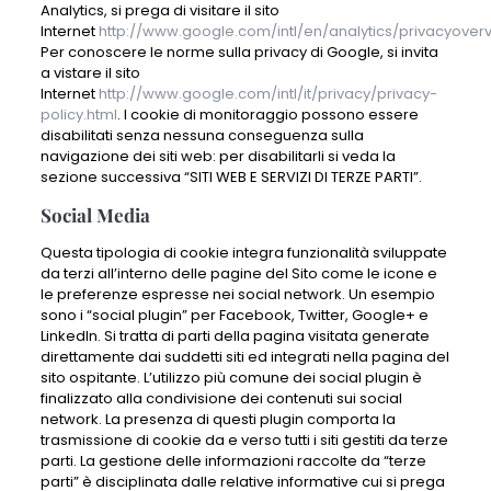
Analytics, si prega di visitare il sito
Internet
http://www.google.com/intl/en/analytics/privacyoverv
Per conoscere le norme sulla privacy di Google, si invita
a vistare il sito
Internet
http://www.google.com/intl/it/privacy/privacy-
policy.html
. I cookie di monitoraggio possono essere
disabilitati senza nessuna conseguenza sulla
navigazione dei siti web: per disabilitarli si veda la
sezione successiva “SITI WEB E SERVIZI DI TERZE PARTI”.
Social Media
Questa tipologia di cookie integra funzionalità sviluppate
da terzi all’interno delle pagine del Sito come le icone e
le preferenze espresse nei social network. Un esempio
sono i “social plugin” per Facebook, Twitter, Google+ e
LinkedIn. Si tratta di parti della pagina visitata generate
direttamente dai suddetti siti ed integrati nella pagina del
sito ospitante. L’utilizzo più comune dei social plugin è
finalizzato alla condivisione dei contenuti sui social
network. La presenza di questi plugin comporta la
trasmissione di cookie da e verso tutti i siti gestiti da terze
parti. La gestione delle informazioni raccolte da “terze
parti” è disciplinata dalle relative informative cui si prega