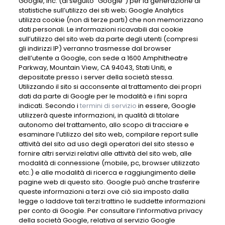
Google, Inc. (di seguito “Google”) per la generazione di
statistiche sull’utilizzo dei siti web; Google Analytics
utilizza cookie (non di terze parti) che non memorizzano
dati personali. Le informazioni ricavabili dai cookie
sull’utilizzo del sito web da parte degli utenti (compresi
gli indirizzi IP) verranno trasmesse dal browser
dell’utente a Google, con sede a 1600 Amphitheatre
Parkway, Mountain View, CA 94043, Stati Uniti, e
depositate presso i server della società stessa.
Utilizzando il sito si acconsente al trattamento dei propri
dati da parte di Google per le modalità e i fini sopra
indicati. Secondo i
termini di servizio
in essere, Google
utilizzerà queste informazioni, in qualità di titolare
autonomo del trattamento, allo scopo di tracciare e
esaminare l’utilizzo del sito web, compilare report sulle
attività del sito ad uso degli operatori del sito stesso e
fornire altri servizi relativi alle attività del sito web, alle
modalità di connessione (mobile, pc, browser utilizzato
etc.) e alle modalità di ricerca e raggiungimento delle
pagine web di questo sito. Google può anche trasferire
queste informazioni a terzi ove ciò sia imposto dalla
legge o laddove tali terzi trattino le suddette informazioni
per conto di Google. Per consultare l’informativa privacy
della società Google, relativa al servizio Google