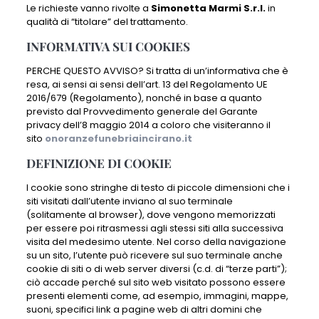
Le richieste vanno rivolte a
Simonetta Marmi S.r.l.
in
qualità di “titolare” del trattamento.
INFORMATIVA SUI COOKIES
PERCHE QUESTO AVVISO? Si tratta di un’informativa che è
resa, ai sensi ai sensi dell’art. 13 del Regolamento UE
2016/679 (Regolamento), nonché in base a quanto
previsto dal Provvedimento generale del Garante
privacy dell’8 maggio 2014 a coloro che visiteranno il
sito
onoranzefunebriaincirano.it
DEFINIZIONE DI COOKIE
I cookie sono stringhe di testo di piccole dimensioni che i
siti visitati dall’utente inviano al suo terminale
(solitamente al browser), dove vengono memorizzati
per essere poi ritrasmessi agli stessi siti alla successiva
visita del medesimo utente. Nel corso della navigazione
su un sito, l’utente può ricevere sul suo terminale anche
cookie di siti o di web server diversi (c.d. di “terze parti”);
ciò accade perché sul sito web visitato possono essere
presenti elementi come, ad esempio, immagini, mappe,
suoni, specifici link a pagine web di altri domini che